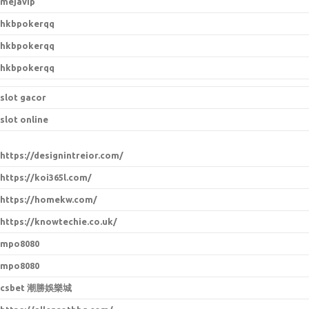
mejavip
hkbpokerqq
hkbpokerqq
hkbpokerqq
slot gacor
slot online
https://designintreior.com/
https://koi365l.com/
https://homekw.com/
https://knowtechie.co.uk/
mpo8080
mpo8080
csbet 潮勝娛樂城