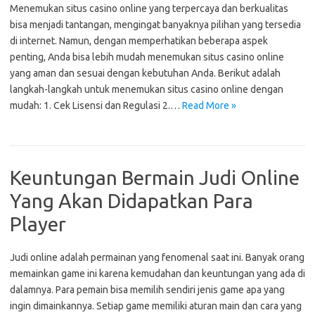
Menemukan situs casino online yang terpercaya dan berkualitas
bisa menjadi tantangan, mengingat banyaknya pilihan yang tersedia
di internet. Namun, dengan memperhatikan beberapa aspek
penting, Anda bisa lebih mudah menemukan situs casino online
yang aman dan sesuai dengan kebutuhan Anda. Berikut adalah
langkah-langkah untuk menemukan situs casino online dengan
mudah: 1. Cek Lisensi dan Regulasi 2.…
Read More »
Keuntungan Bermain Judi Online
Yang Akan Didapatkan Para
Player
Judi online adalah permainan yang fenomenal saat ini. Banyak orang
memainkan game ini karena kemudahan dan keuntungan yang ada di
dalamnya. Para pemain bisa memilih sendiri jenis game apa yang
ingin dimainkannya. Setiap game memiliki aturan main dan cara yang