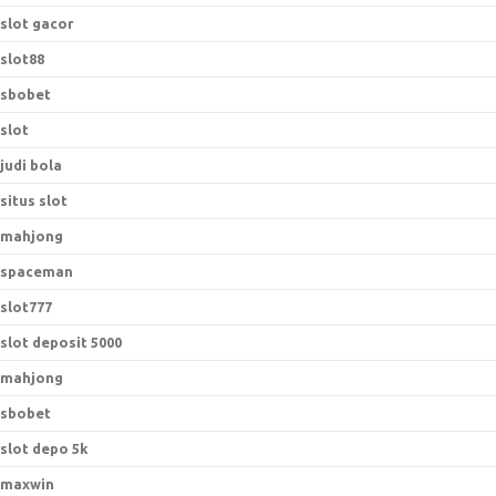
slot gacor
slot88
sbobet
slot
judi bola
situs slot
mahjong
spaceman
slot777
slot deposit 5000
mahjong
sbobet
slot depo 5k
maxwin