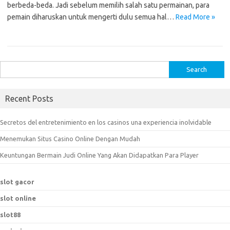
berbeda-beda. Jadi sebelum memilih salah satu permainan, para
pemain diharuskan untuk mengerti dulu semua hal…
Read More »
S
e
a
Recent Posts
r
c
Secretos del entretenimiento en los casinos una experiencia inolvidable
h
Menemukan Situs Casino Online Dengan Mudah
f
o
Keuntungan Bermain Judi Online Yang Akan Didapatkan Para Player
r
:
slot gacor
slot online
slot88