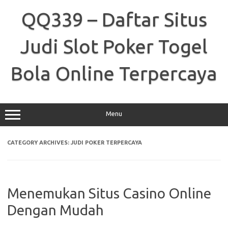
Skip
to
QQ339 – Daftar Situs
content
Judi Slot Poker Togel
Bola Online Terpercaya
Menu
CATEGORY ARCHIVES:
JUDI POKER TERPERCAYA
Menemukan Situs Casino Online
Dengan Mudah