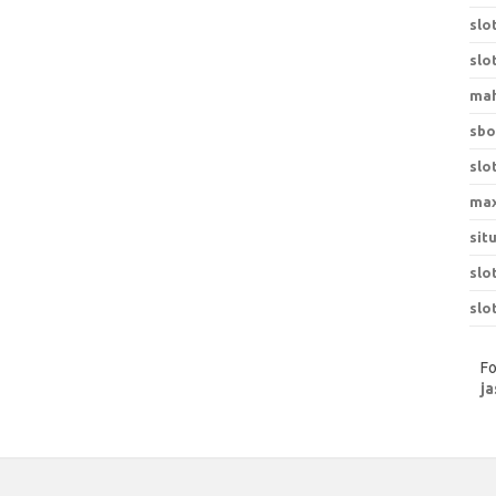
slo
slo
ma
sbo
slo
ma
sit
slo
slo
Fo
ja