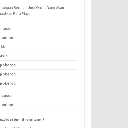
ntungan Bermain Judi Online Yang Akan
apatkan Para Player
t gacor
t online
t88
avip
bpokerqq
bpokerqq
bpokerqq
t gacor
t online
ps://designintreior.com/