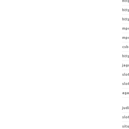
htt
htt
htt
mp
mp
cs
htt
jag
slo
slo
ag
jud
slo
sit