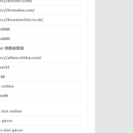
ps://koi365l.com/
ps://homekw.com/
ps://knowtechie.co.uk/
o8080
o8080
bet 潮勝娛樂城
ps://allenrothhq.com/
uar33
t88
t online
am99
i slot online
t gacor
us slot gacor