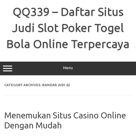
Skip
to
QQ339 – Daftar Situs
content
Judi Slot Poker Togel
Bola Online Terpercaya
Menu
CATEGORY ARCHIVES:
BANDAR JUDI 62
Menemukan Situs Casino Online
Dengan Mudah