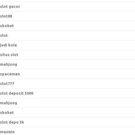
slot gacor
slot88
sbobet
slot
judi bola
situs slot
mahjong
spaceman
slot777
slot deposit 5000
mahjong
sbobet
slot depo 5k
maxwin