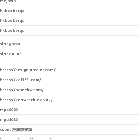
mejavip
hkbpokerqq
hkbpokerqq
hkbpokerqq
slot gacor
slot online
https://designintreior.com/
https://koi365l.com/
https://homekw.com/
https://knowtechie.co.uk/
mpo8080
mpo8080
csbet 潮勝娛樂城