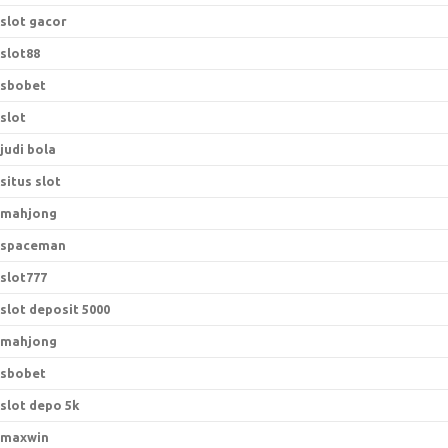
slot gacor
slot88
sbobet
slot
judi bola
situs slot
mahjong
spaceman
slot777
slot deposit 5000
mahjong
sbobet
slot depo 5k
maxwin