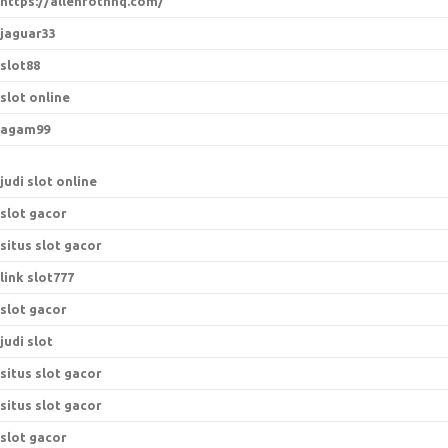
https://allenrothhq.com/
jaguar33
slot88
slot online
agam99
judi slot online
slot gacor
situs slot gacor
link slot777
slot gacor
judi slot
situs slot gacor
situs slot gacor
slot gacor