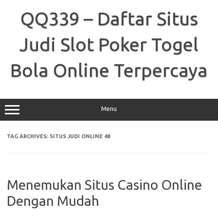
Skip
to
QQ339 – Daftar Situs
content
Judi Slot Poker Togel
Bola Online Terpercaya
Menu
TAG ARCHIVES:
SITUS JUDI ONLINE 48
Menemukan Situs Casino Online
Dengan Mudah