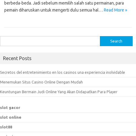
berbeda-beda. Jadi sebelum memilih salah satu permainan, para
pemain diharuskan untuk mengerti dulu semua hal…
Read More »
S
e
a
Recent Posts
r
c
Secretos del entretenimiento en los casinos una experiencia inolvidable
h
Menemukan Situs Casino Online Dengan Mudah
f
o
Keuntungan Bermain Judi Online Yang Akan Didapatkan Para Player
r
:
slot gacor
slot online
slot88