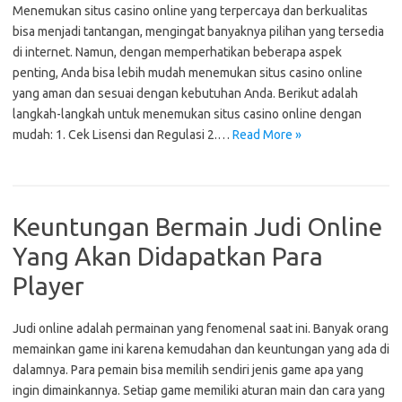
Menemukan situs casino online yang terpercaya dan berkualitas
bisa menjadi tantangan, mengingat banyaknya pilihan yang tersedia
di internet. Namun, dengan memperhatikan beberapa aspek
penting, Anda bisa lebih mudah menemukan situs casino online
yang aman dan sesuai dengan kebutuhan Anda. Berikut adalah
langkah-langkah untuk menemukan situs casino online dengan
mudah: 1. Cek Lisensi dan Regulasi 2.…
Read More »
Keuntungan Bermain Judi Online
Yang Akan Didapatkan Para
Player
Judi online adalah permainan yang fenomenal saat ini. Banyak orang
memainkan game ini karena kemudahan dan keuntungan yang ada di
dalamnya. Para pemain bisa memilih sendiri jenis game apa yang
ingin dimainkannya. Setiap game memiliki aturan main dan cara yang