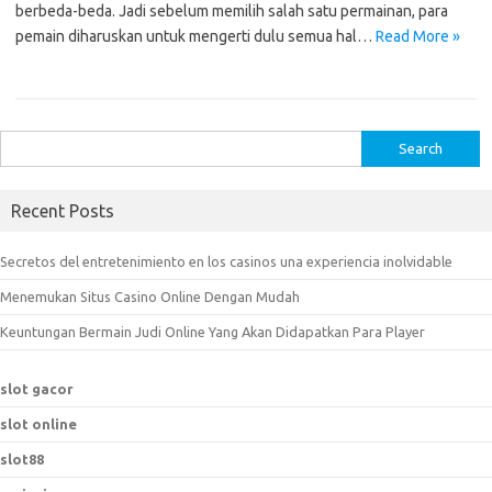
berbeda-beda. Jadi sebelum memilih salah satu permainan, para
pemain diharuskan untuk mengerti dulu semua hal…
Read More »
S
e
a
Recent Posts
r
c
Secretos del entretenimiento en los casinos una experiencia inolvidable
h
Menemukan Situs Casino Online Dengan Mudah
f
o
Keuntungan Bermain Judi Online Yang Akan Didapatkan Para Player
r
:
slot gacor
slot online
slot88