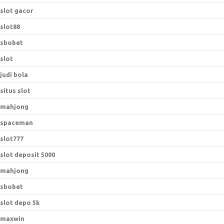
slot gacor
slot88
sbobet
slot
judi bola
situs slot
mahjong
spaceman
slot777
slot deposit 5000
mahjong
sbobet
slot depo 5k
maxwin