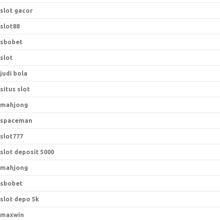
slot gacor
slot88
sbobet
slot
judi bola
situs slot
mahjong
spaceman
slot777
slot deposit 5000
mahjong
sbobet
slot depo 5k
maxwin