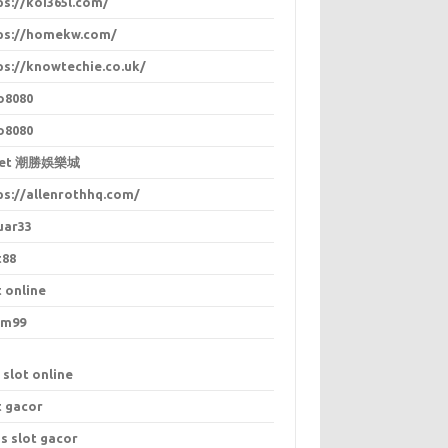
ps://koi365l.com/
ps://homekw.com/
ps://knowtechie.co.uk/
o8080
o8080
bet 潮勝娛樂城
ps://allenrothhq.com/
uar33
t88
t online
am99
i slot online
t gacor
us slot gacor