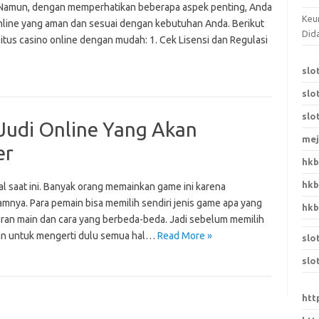
o
t. Namun, dengan memperhatikan beberapa aspek penting, Anda
r
Keu
nline yang aman dan sesuai dengan kebutuhan Anda. Berikut
Did
:
us casino online dengan mudah: 1. Cek Lisensi dan Regulasi
slo
slo
slo
Judi Online Yang Akan
mej
er
hk
hk
l saat ini. Banyak orang memainkan game ini karena
nya. Para pemain bisa memilih sendiri jenis game apa yang
hk
turan main dan cara yang berbeda-beda. Jadi sebelum memilih
kan untuk mengerti dulu semua hal…
Read More »
slo
slo
htt