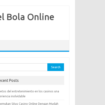
el Bola Online
ecent Posts
etos del entretenimiento en los casinos una
riencia inolvidable
emukan Situs Casino Online Dengan Mudah