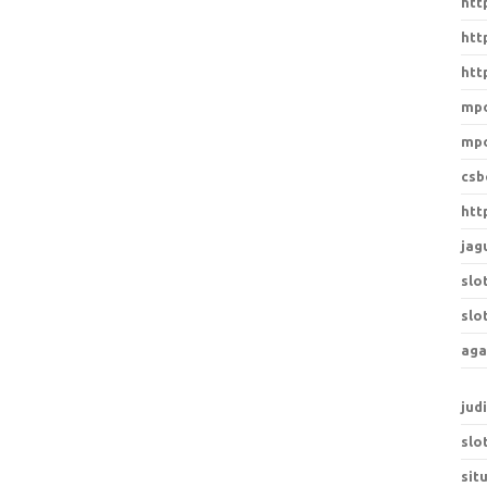
htt
htt
htt
mp
mp
cs
htt
jag
slo
slo
ag
jud
slo
sit