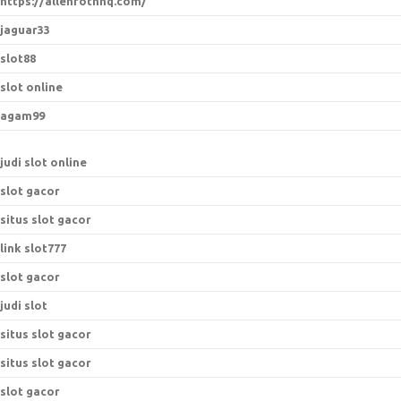
https://allenrothhq.com/
jaguar33
slot88
slot online
agam99
judi slot online
slot gacor
situs slot gacor
link slot777
slot gacor
judi slot
situs slot gacor
situs slot gacor
slot gacor