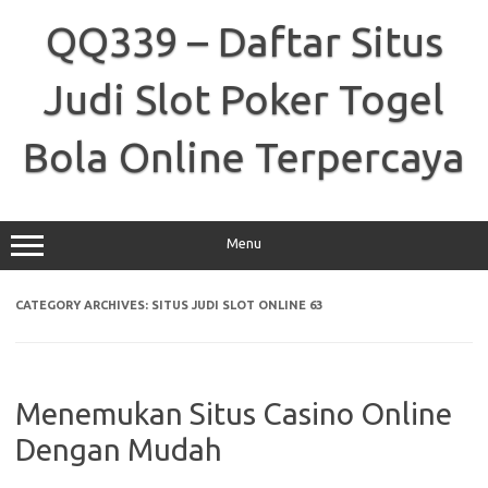
Skip
to
QQ339 – Daftar Situs
content
Judi Slot Poker Togel
Bola Online Terpercaya
Menu
CATEGORY ARCHIVES:
SITUS JUDI SLOT ONLINE 63
Menemukan Situs Casino Online
Dengan Mudah