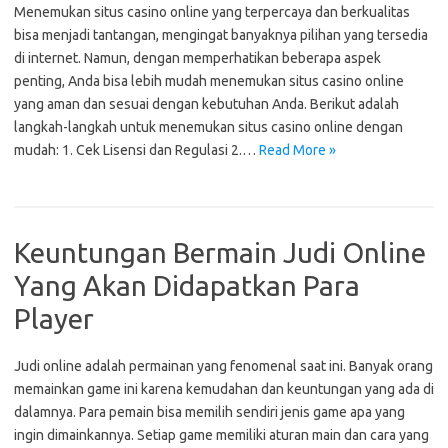
Menemukan situs casino online yang terpercaya dan berkualitas
bisa menjadi tantangan, mengingat banyaknya pilihan yang tersedia
di internet. Namun, dengan memperhatikan beberapa aspek
penting, Anda bisa lebih mudah menemukan situs casino online
yang aman dan sesuai dengan kebutuhan Anda. Berikut adalah
langkah-langkah untuk menemukan situs casino online dengan
mudah: 1. Cek Lisensi dan Regulasi 2.…
Read More »
Keuntungan Bermain Judi Online
Yang Akan Didapatkan Para
Player
Judi online adalah permainan yang fenomenal saat ini. Banyak orang
memainkan game ini karena kemudahan dan keuntungan yang ada di
dalamnya. Para pemain bisa memilih sendiri jenis game apa yang
ingin dimainkannya. Setiap game memiliki aturan main dan cara yang