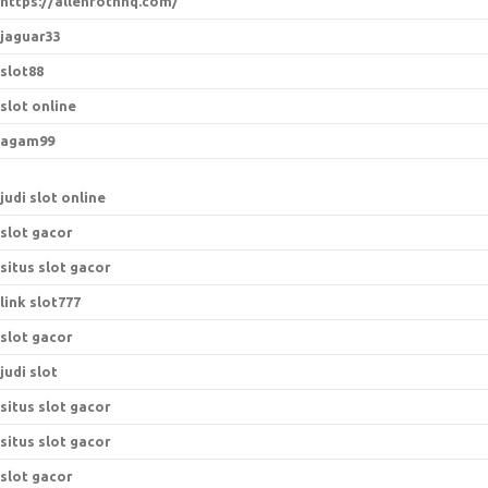
https://allenrothhq.com/
jaguar33
slot88
slot online
agam99
judi slot online
slot gacor
situs slot gacor
link slot777
slot gacor
judi slot
situs slot gacor
situs slot gacor
slot gacor