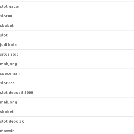
slot gacor
slot88
sbobet
slot
judi bola
situs slot
mahjong
spaceman
slot777
slot deposit 5000
mahjong
sbobet
slot depo 5k
maxwin