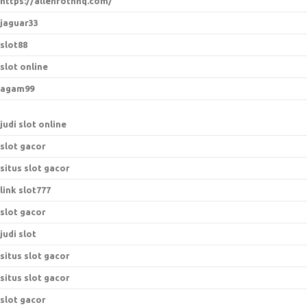
https://allenrothhq.com/
jaguar33
slot88
slot online
agam99
judi slot online
slot gacor
situs slot gacor
link slot777
slot gacor
judi slot
situs slot gacor
situs slot gacor
slot gacor