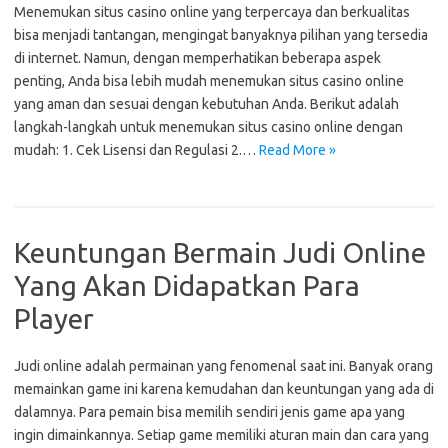
Menemukan situs casino online yang terpercaya dan berkualitas
bisa menjadi tantangan, mengingat banyaknya pilihan yang tersedia
di internet. Namun, dengan memperhatikan beberapa aspek
penting, Anda bisa lebih mudah menemukan situs casino online
yang aman dan sesuai dengan kebutuhan Anda. Berikut adalah
langkah-langkah untuk menemukan situs casino online dengan
mudah: 1. Cek Lisensi dan Regulasi 2.…
Read More »
Keuntungan Bermain Judi Online
Yang Akan Didapatkan Para
Player
Judi online adalah permainan yang fenomenal saat ini. Banyak orang
memainkan game ini karena kemudahan dan keuntungan yang ada di
dalamnya. Para pemain bisa memilih sendiri jenis game apa yang
ingin dimainkannya. Setiap game memiliki aturan main dan cara yang