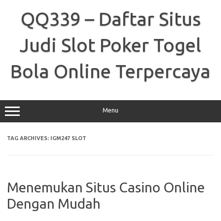
Skip
to
QQ339 – Daftar Situs
content
Judi Slot Poker Togel
Bola Online Terpercaya
Menu
TAG ARCHIVES:
IGM247 SLOT
Menemukan Situs Casino Online
Dengan Mudah