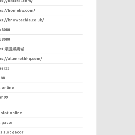
ps://koi365l.com/
ps://homekw.com/
ps://knowtechie.co.uk/
o8080
o8080
bet 潮勝娛樂城
ps://allenrothhq.com/
uar33
t88
t online
am99
i slot online
t gacor
us slot gacor