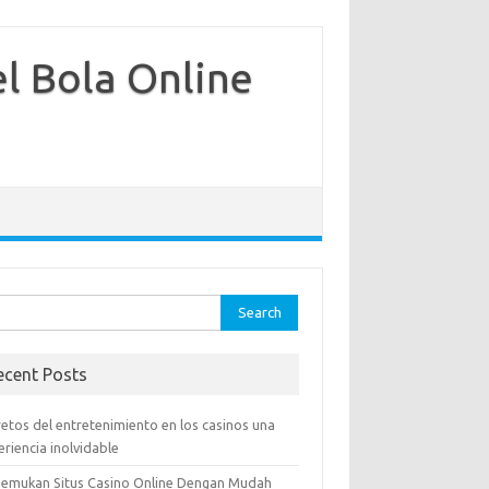
el Bola Online
rch
ecent Posts
etos del entretenimiento en los casinos una
riencia inolvidable
emukan Situs Casino Online Dengan Mudah