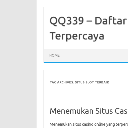
Skip
to
content
QQ339 – Daftar 
Terpercaya
HOME
TAG ARCHIVES:
SITUS SLOT TERBAIK
Menemukan Situs Cas
Menemukan situs casino online yang terperc