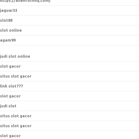
https://allenrothhq.com/
jaguar33
slot88
slot online
agam99
judi slot online
slot gacor
situs slot gacor
link slot777
slot gacor
judi slot
situs slot gacor
situs slot gacor
slot gacor