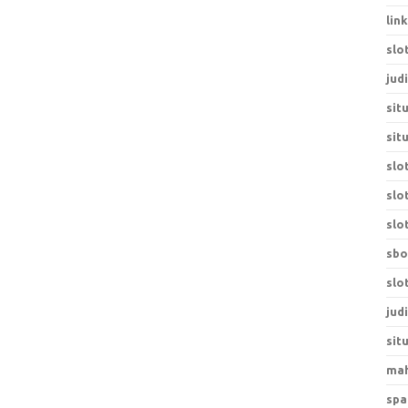
lin
slo
judi
sit
sit
slo
slo
slo
sbo
slo
jud
sit
ma
sp