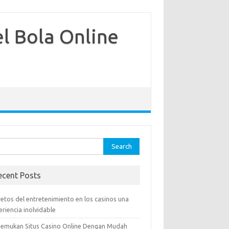
el Bola Online
rch
ecent Posts
etos del entretenimiento en los casinos una
riencia inolvidable
emukan Situs Casino Online Dengan Mudah