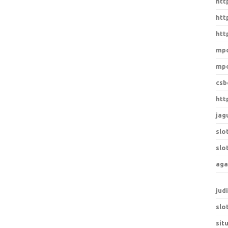
htt
htt
htt
mp
mp
cs
htt
jag
slo
slo
ag
jud
slo
sit