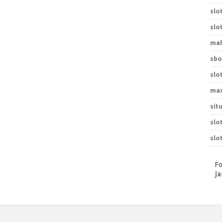
slo
slo
ma
sbo
slo
ma
sit
slo
slo
Fo
ja