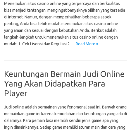
Menemukan situs casino online yang terpercaya dan berkualitas
bisa menjadi tantangan, mengingat banyaknya pilihan yang tersedia
di internet. Namun, dengan memperhatikan beberapa aspek
penting, Anda bisa lebih mudah menemukan situs casino online
yang aman dan sesuai dengan kebutuhan Anda. Berikut adalah
langkah-langkah untuk menemukan situs casino online dengan
mudah: 1. Cek Lisensi dan Regulasi 2.…
Read More »
Keuntungan Bermain Judi Online
Yang Akan Didapatkan Para
Player
Judi online adalah permainan yang fenomenal saat ini. Banyak orang
memainkan game ini karena kemudahan dan keuntungan yang ada di
dalamnya. Para pemain bisa memilih sendiri jenis game apa yang
ingin dimainkannya. Setiap game memiliki aturan main dan cara yang