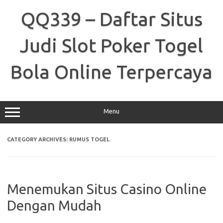
Skip
to
QQ339 – Daftar Situs
content
Judi Slot Poker Togel
Bola Online Terpercaya
Menu
CATEGORY ARCHIVES:
RUMUS TOGEL
Menemukan Situs Casino Online
Dengan Mudah