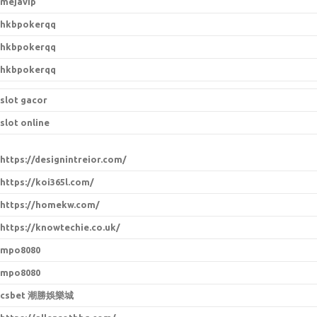
mejavip
hkbpokerqq
hkbpokerqq
hkbpokerqq
slot gacor
slot online
https://designintreior.com/
https://koi365l.com/
https://homekw.com/
https://knowtechie.co.uk/
mpo8080
mpo8080
csbet 潮勝娛樂城