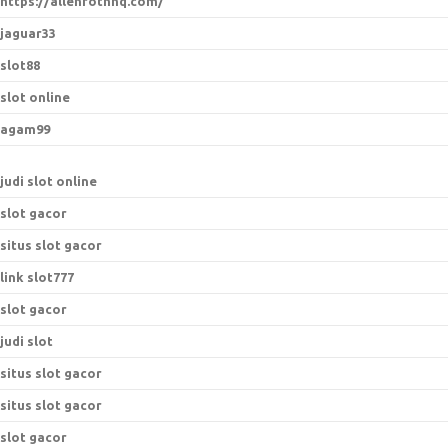
https://allenrothhq.com/
jaguar33
slot88
slot online
agam99
judi slot online
slot gacor
situs slot gacor
link slot777
slot gacor
judi slot
situs slot gacor
situs slot gacor
slot gacor