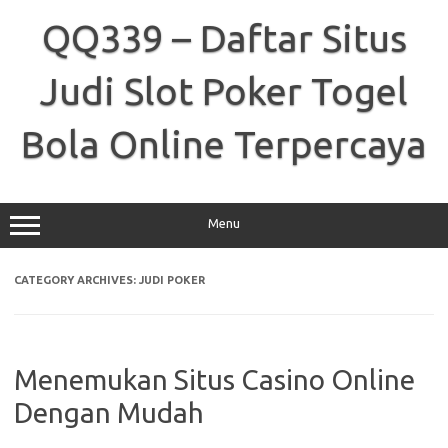
Skip
to
QQ339 – Daftar Situs
content
Judi Slot Poker Togel
Bola Online Terpercaya
Menu
CATEGORY ARCHIVES:
JUDI POKER
Menemukan Situs Casino Online
Dengan Mudah