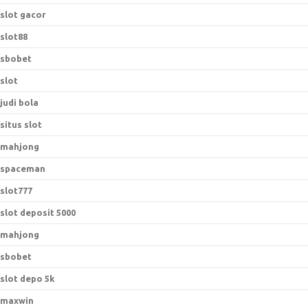
slot gacor
slot88
sbobet
slot
judi bola
situs slot
mahjong
spaceman
slot777
slot deposit 5000
mahjong
sbobet
slot depo 5k
maxwin