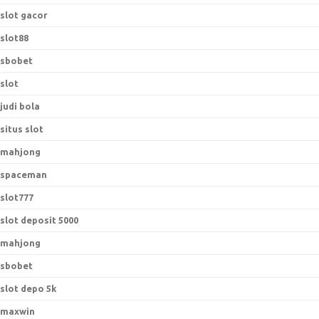
slot gacor
slot88
sbobet
slot
judi bola
situs slot
mahjong
spaceman
slot777
slot deposit 5000
mahjong
sbobet
slot depo 5k
maxwin