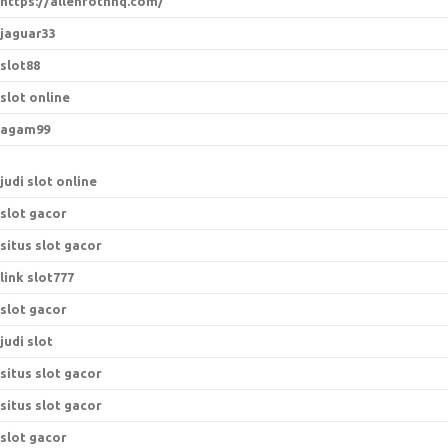
https://allenrothhq.com/
jaguar33
slot88
slot online
agam99
judi slot online
slot gacor
situs slot gacor
link slot777
slot gacor
judi slot
situs slot gacor
situs slot gacor
slot gacor