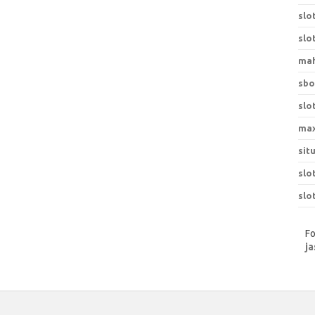
slo
slo
ma
sbo
slo
ma
sit
slo
slo
Fo
ja