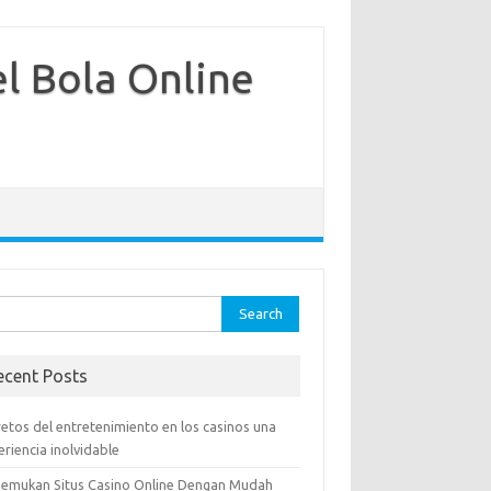
el Bola Online
rch
ecent Posts
etos del entretenimiento en los casinos una
riencia inolvidable
emukan Situs Casino Online Dengan Mudah