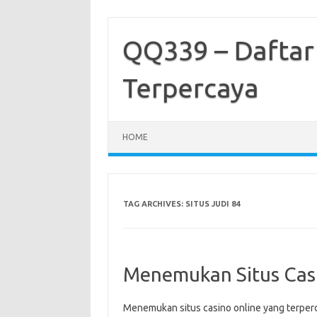
Skip
to
content
QQ339 – Daftar 
Terpercaya
HOME
TAG ARCHIVES:
SITUS JUDI 84
Menemukan Situs Cas
Menemukan situs casino online yang terperc