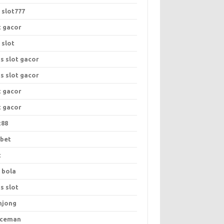
k slot777
t gacor
 slot
us slot gacor
us slot gacor
t gacor
t gacor
t88
bet
t
i bola
us slot
hjong
aceman