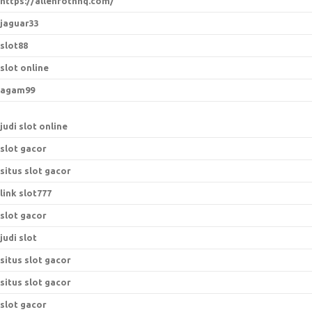
https://allenrothhq.com/
jaguar33
slot88
slot online
agam99
judi slot online
slot gacor
situs slot gacor
link slot777
slot gacor
judi slot
situs slot gacor
situs slot gacor
slot gacor