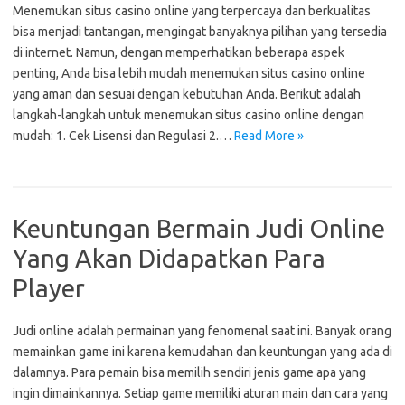
Menemukan situs casino online yang terpercaya dan berkualitas
bisa menjadi tantangan, mengingat banyaknya pilihan yang tersedia
di internet. Namun, dengan memperhatikan beberapa aspek
penting, Anda bisa lebih mudah menemukan situs casino online
yang aman dan sesuai dengan kebutuhan Anda. Berikut adalah
langkah-langkah untuk menemukan situs casino online dengan
mudah: 1. Cek Lisensi dan Regulasi 2.…
Read More »
Keuntungan Bermain Judi Online
Yang Akan Didapatkan Para
Player
Judi online adalah permainan yang fenomenal saat ini. Banyak orang
memainkan game ini karena kemudahan dan keuntungan yang ada di
dalamnya. Para pemain bisa memilih sendiri jenis game apa yang
ingin dimainkannya. Setiap game memiliki aturan main dan cara yang