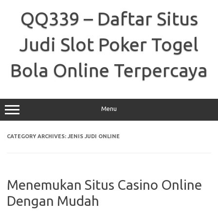
Skip
to
QQ339 – Daftar Situs
content
Judi Slot Poker Togel
Bola Online Terpercaya
Menu
CATEGORY ARCHIVES:
JENIS JUDI ONLINE
Menemukan Situs Casino Online
Dengan Mudah