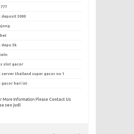
t777
t deposit 5000
hjong
bet
t depo 5k
xwin
us slot gacor
t server thailand super gacor no 1
t gacor hari ini
r More Information Please
Contact Us
sa seo judi