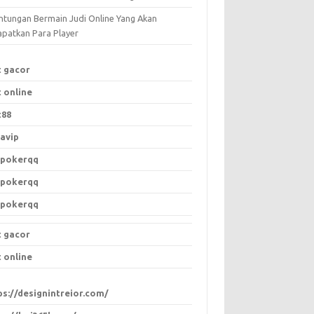
ntungan Bermain Judi Online Yang Akan
apatkan Para Player
t gacor
t online
t88
avip
bpokerqq
bpokerqq
bpokerqq
t gacor
t online
ps://designintreior.com/