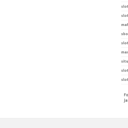
slo
slo
ma
sbo
slo
ma
sit
slo
slo
Fo
ja