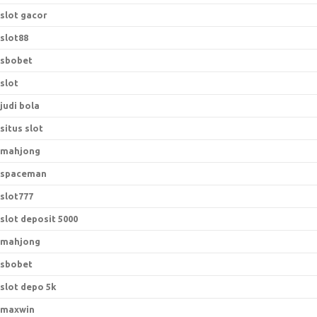
slot gacor
slot88
sbobet
slot
judi bola
situs slot
mahjong
spaceman
slot777
slot deposit 5000
mahjong
sbobet
slot depo 5k
maxwin