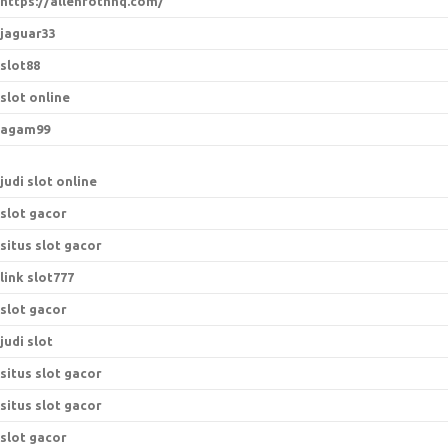
https://allenrothhq.com/
jaguar33
slot88
slot online
agam99
judi slot online
slot gacor
situs slot gacor
link slot777
slot gacor
judi slot
situs slot gacor
situs slot gacor
slot gacor