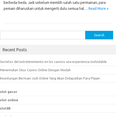
berbeda-beda. Jadi sebelum memilih salah satu permainan, para
pemain diharuskan untuk mengerti dulu semua hal…
Read More »
S
e
a
Recent Posts
r
c
Secretos del entretenimiento en los casinos una experiencia inolvidable
h
Menemukan Situs Casino Online Dengan Mudah
f
o
Keuntungan Bermain Judi Online Yang Akan Didapatkan Para Player
r
:
slot gacor
slot online
slot88