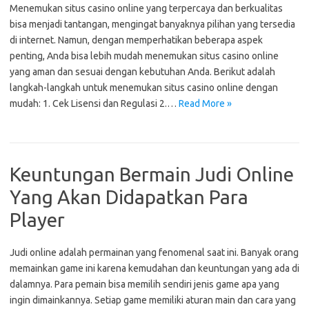
Menemukan situs casino online yang terpercaya dan berkualitas
bisa menjadi tantangan, mengingat banyaknya pilihan yang tersedia
di internet. Namun, dengan memperhatikan beberapa aspek
penting, Anda bisa lebih mudah menemukan situs casino online
yang aman dan sesuai dengan kebutuhan Anda. Berikut adalah
langkah-langkah untuk menemukan situs casino online dengan
mudah: 1. Cek Lisensi dan Regulasi 2.…
Read More »
Keuntungan Bermain Judi Online
Yang Akan Didapatkan Para
Player
Judi online adalah permainan yang fenomenal saat ini. Banyak orang
memainkan game ini karena kemudahan dan keuntungan yang ada di
dalamnya. Para pemain bisa memilih sendiri jenis game apa yang
ingin dimainkannya. Setiap game memiliki aturan main dan cara yang