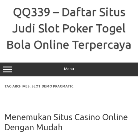
Skip
to
QQ339 – Daftar Situs
content
Judi Slot Poker Togel
Bola Online Terpercaya
Menu
TAG ARCHIVES:
SLOT DEMO PRAGMATIC
Menemukan Situs Casino Online
Dengan Mudah