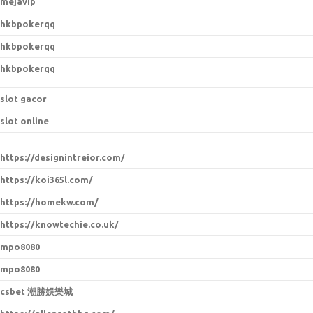
mejavip
hkbpokerqq
hkbpokerqq
hkbpokerqq
slot gacor
slot online
https://designintreior.com/
https://koi365l.com/
https://homekw.com/
https://knowtechie.co.uk/
mpo8080
mpo8080
csbet 潮勝娛樂城