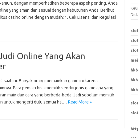
t. Namun, dengan memperhatikan beberapa aspek penting, Anda
Keu
nline yang aman dan sesuai dengan kebutuhan Anda. Berikut
Did
us casino online dengan mudah: 1. Cek Lisensi dan Regulasi
slo
slo
slo
Judi Online Yang Akan
mej
er
hk
hk
l saat ini. Banyak orang memainkan game ini karena
nya. Para pemain bisa memilih sendiri jenis game apa yang
hk
turan main dan cara yang berbeda-beda. Jadi sebelum memilih
kan untuk mengerti dulu semua hal…
Read More »
slo
slo
htt