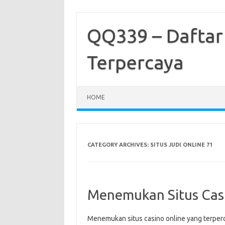
Skip
to
content
QQ339 – Daftar 
Terpercaya
HOME
CATEGORY ARCHIVES:
SITUS JUDI ONLINE 71
Menemukan Situs Cas
Menemukan situs casino online yang terperc