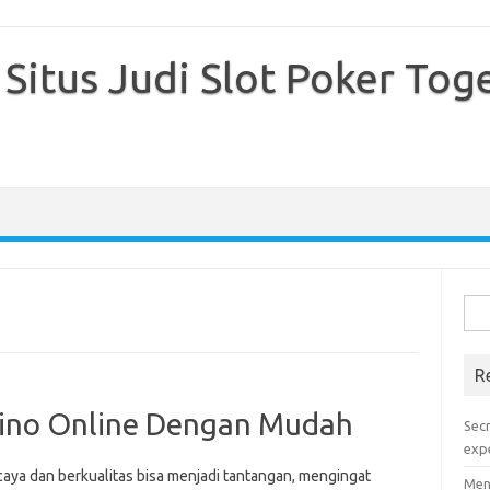
Situs Judi Slot Poker Tog
Sea
for:
R
ino Online Dengan Mudah
Secr
expe
aya dan berkualitas bisa menjadi tantangan, mengingat
Men