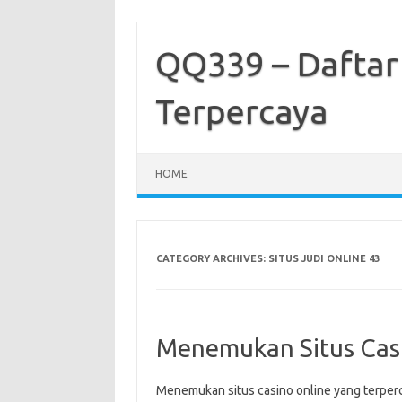
Skip
to
content
QQ339 – Daftar 
Terpercaya
HOME
CATEGORY ARCHIVES:
SITUS JUDI ONLINE 43
Menemukan Situs Cas
Menemukan situs casino online yang terperc