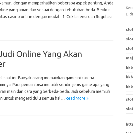
t. Namun, dengan memperhatikan beberapa aspek penting, Anda
Keu
nline yang aman dan sesuai dengan kebutuhan Anda. Berikut
Did
us casino online dengan mudah: 1. Cek Lisensi dan Regulasi
slo
slo
slo
Judi Online Yang Akan
mej
er
hk
hk
l saat ini. Banyak orang memainkan game ini karena
nya. Para pemain bisa memilih sendiri jenis game apa yang
hk
turan main dan cara yang berbeda-beda. Jadi sebelum memilih
kan untuk mengerti dulu semua hal…
Read More »
slo
slo
htt