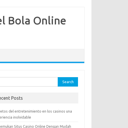
el Bola Online
rch
ecent Posts
etos del entretenimiento en los casinos una
riencia inolvidable
emukan Situs Casino Online Dengan Mudah