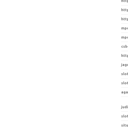
htt
htt
htt
mp
mp
cs
htt
jag
slo
slo
ag
jud
slo
sit