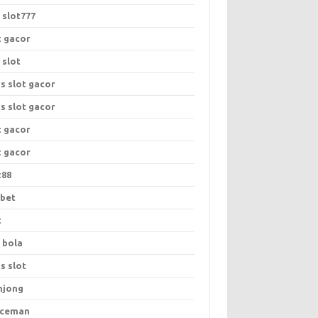
k slot777
t gacor
 slot
us slot gacor
us slot gacor
t gacor
t gacor
t88
bet
t
i bola
us slot
hjong
aceman