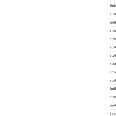
lin
slo
judi
sit
sit
slo
slo
slo
sbo
slo
jud
sit
ma
sp