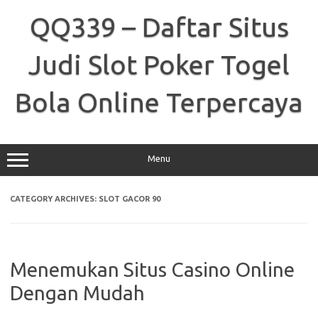
Skip
to
QQ339 – Daftar Situs
content
Judi Slot Poker Togel
Bola Online Terpercaya
Menu
CATEGORY ARCHIVES:
SLOT GACOR 90
Menemukan Situs Casino Online
Dengan Mudah