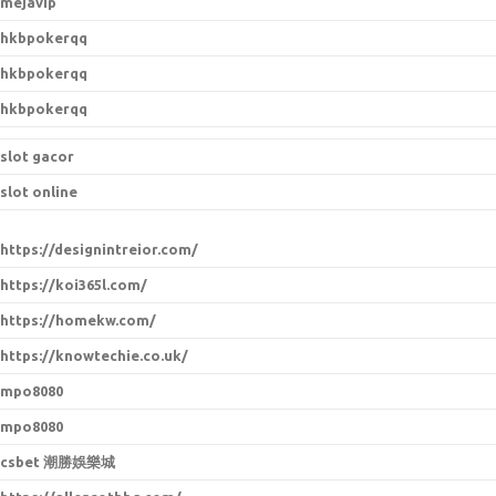
mejavip
hkbpokerqq
hkbpokerqq
hkbpokerqq
slot gacor
slot online
https://designintreior.com/
https://koi365l.com/
https://homekw.com/
https://knowtechie.co.uk/
mpo8080
mpo8080
csbet 潮勝娛樂城