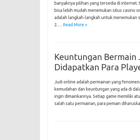
banyaknya pilihan yang tersedia di interne
bisa lebih mudah menemukan situs casino o
adalah langkah-langkah untuk menemukan sit
2.…
Read More »
Keuntungan Bermain 
Didapatkan Para Play
Judi online adalah permainan yang fenomena
kemudahan dan keuntungan yang ada di dalam
ingin dimainkannya. Setiap game memiliki a
salah satu permainan, para pemain diharus