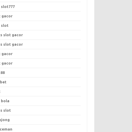
k slot777
t gacor
 slot
us slot gacor
us slot gacor
t gacor
t gacor
t88
bet
t
i bola
us slot
hjong
aceman